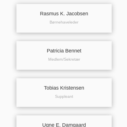
Rasmus K. Jacobsen
Børnehaveleder
Patricia Bennet
Medlem/Sekretær
Tobias Kristensen
Suppleant
Ugne E. Damgaard