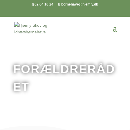
62 64 10 24
bornehave@hjemly.dk
FORÆLDRERÅD
ET